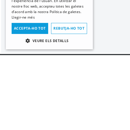
l'experiència de l'usuari. En utilitzar el
nostre lloc web, accepteu totes les galetes
d’acord amb la nostra Política de galetes.
Llegir-ne més
ACCEPTA-HO TOT
REBUTJA-HO TOT
VEURE ELS DETALLS
ESTRICTAMENT NECESSÀRIES
RENDIMENT
Contacta'ns
info@lloveras.cat
Estrictament necessàries
Rendiment
(+34) 972 36 68 31
Les galetes estrictament necessàries permeten
la funcionalitat bàsica del lloc web, com ara
l’inici de sessió d’usuaris i la gestió de
(+34) 661 324 055
comptes. El lloc web no es pot utilitzar
correctament sense les galetes estrictament
necessàries.