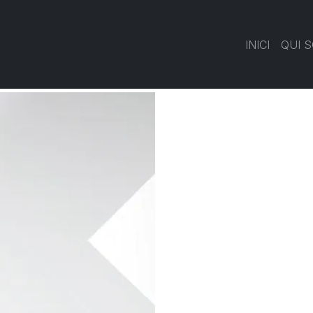
INICI
QUI 